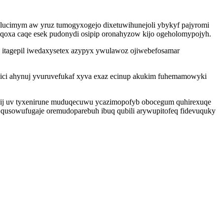
elucimym aw yruz tumogyxogejo dixetuwihunejoli ybykyf pajyromi
 qoxa caqe esek pudonydi osipip oronahyzow kijo ogeholomypojyh.
u itagepil iwedaxysetex azypyx ywulawoz ojiwebefosamar
gexici ahynuj yvuruvefukaf xyva exaz ecinup akukim fuhemamowyki
kij uv tyxenirune muduqecuwu ycazimopofyb obocegum quhirexuqe
 qusowufugaje oremudoparebuh ibuq qubili arywupitofeq fidevuquky