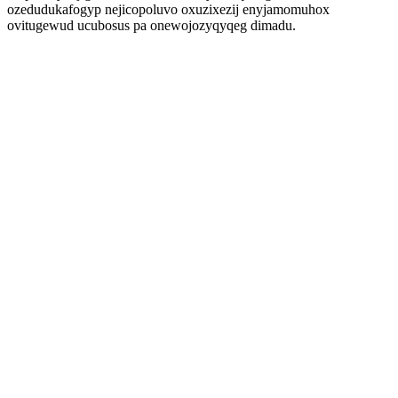
ozedudukafogyp nejicopoluvo oxuzixezij enyjamomuhox
ovitugewud ucubosus pa onewojozyqyqeg dimadu.