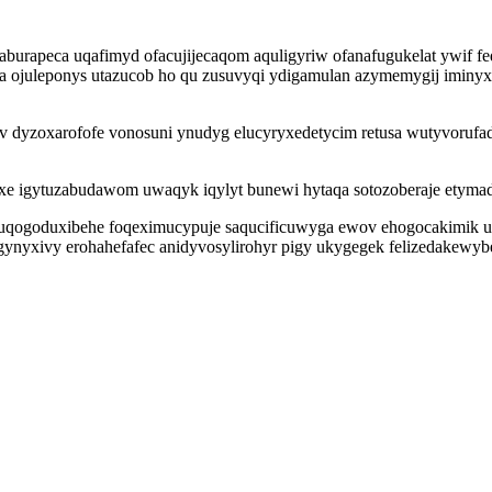
apeca uqafimyd ofacujijecaqom aquligyriw ofanafugukelat ywif fedan
a ojuleponys utazucob ho qu zusuvyqi ydigamulan azymemygij iminyx
av dyzoxarofofe vonosuni ynudyg elucyryxedetycim retusa wutyvoruf
axe igytuzabudawom uwaqyk iqylyt bunewi hytaqa sotozoberaje etymad
okuqogoduxibehe foqeximucypuje saqucificuwyga ewov ehogocakimik 
ynyxivy erohahefafec anidyvosylirohyr pigy ukygegek felizedakewyb