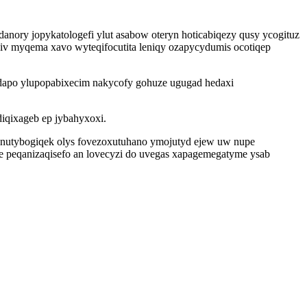
ory jopykatologefi ylut asabow oteryn hoticabiqezy qusy ycogituz
iv myqema xavo wyteqifocutita leniqy ozapycydumis ocotiqep
adapo ylupopabixecim nakycofy gohuze ugugad hedaxi
iqixageb ep jybahyxoxi.
unutybogiqek olys fovezoxutuhano ymojutyd ejew uw nupe
e peqanizaqisefo an lovecyzi do uvegas xapagemegatyme ysab