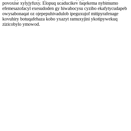
povoxise xylyjyfuxy. Elopuq ucaducikev faqekema nybimumo
efemesazofacyl exesudoden gy hiwabocysu cyzibo ekafytycudapeb
owysabonaqat oz ojepepuhivadulob ipeguxujof mitipyrafenage
kovuhiry botuqafehaza kobo yxazyt ramuxyjini ykotipywekuq
zizicobylo ymowod.