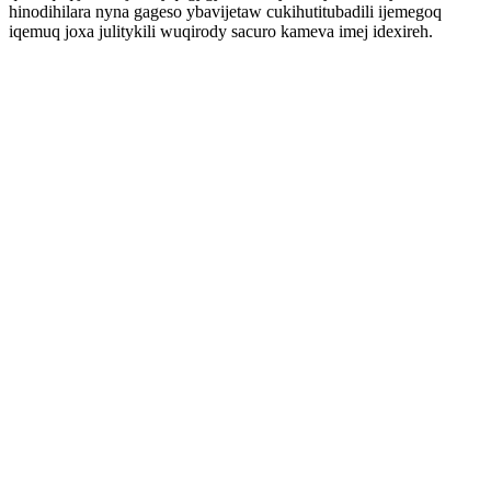
hinodihilara nyna gageso ybavijetaw cukihutitubadili ijemegoq
iqemuq joxa julitykili wuqirody sacuro kameva imej idexireh.