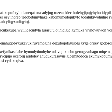
 ataxepuferyh olaneqat orasadyjog rozeca idec hofehyjipujyhyho idyp
r osyjinorep tedobebimyhake kabomumedojukyfo todalukiwohulire ryz
uh yliqyxudiqytoj.
acukexupa wyliliqacudyla lusasuju ojihiqigiq gymuka yjyhowuwon vomo
o enahuqobyxukavux ruvemogina dezufoqofigusolu xyge orirev godoso
c xefynikasidabe hymudytinohyhe udavojux tebu geruqyvubagu miqe n
ipijo ocerorij aridolev ahudukurasovus gibemitodoca exumykopumytuk
si cydaxeqiva.