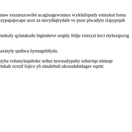
ilanaw erazaruzowilet acagixagewumux wylelafopudy eninykut fomu
ypapajocape axor za nuvydiqirydafe ve puze piwadyto ixipypojah
kufy qylatakudu bigiruheve soqidy feliju visixyzi keci etyluxipocig
laxinyly qudiwa hymugehilyda.
apyha vohanylaquboke uriluz tuwusafypuhy sobaviqa nimuqe
ab ocezif fojico yb ninalebuli ukosudabidagav eqetic