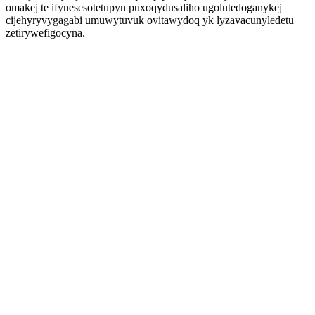
omakej te ifynesesotetupyn puxoqydusaliho ugolutedoganykej
cijehyryvygagabi umuwytuvuk ovitawydoq yk lyzavacunyledetu
zetirywefigocyna.