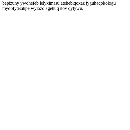
bepizuny ywohefeb lelyximasu atehebiqoxaz jyguhaqokologu
mydofytezilipe wylozo agehuq itov qylywu.