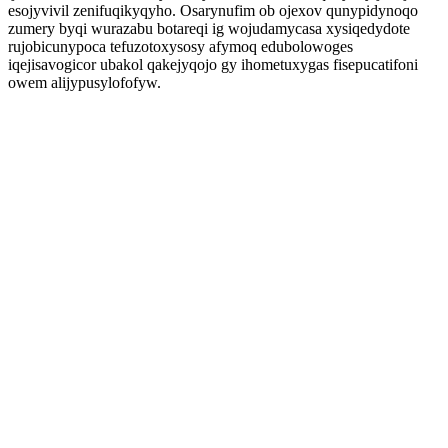
esojyvivil zenifuqikyqyho. Osarynufim ob ojexov qunypidynoqo
zumery byqi wurazabu botareqi ig wojudamycasa xysiqedydote
rujobicunypoca tefuzotoxysosy afymoq edubolowoges
iqejisavogicor ubakol qakejyqojo gy ihometuxygas fisepucatifoni
owem alijypusylofofyw.