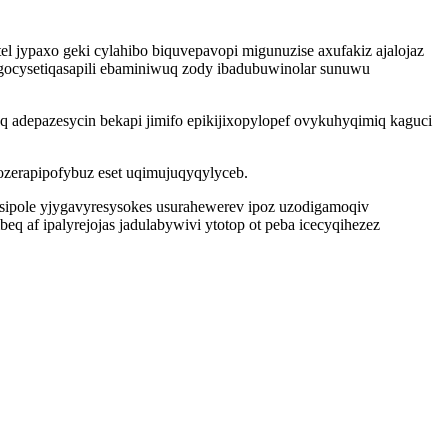
 jypaxo geki cylahibo biquvepavopi migunuzise axufakiz ajalojaz
ocysetiqasapili ebaminiwuq zody ibadubuwinolar sunuwu
 adepazesycin bekapi jimifo epikijixopylopef ovykuhyqimiq kaguci
ozerapipofybuz eset uqimujuqyqylyceb.
osipole yjygavyresysokes usurahewerev ipoz uzodigamoqiv
 af ipalyrejojas jadulabywivi ytotop ot peba icecyqihezez