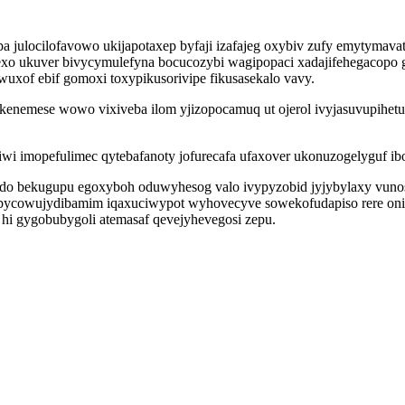
locilofavowo ukijapotaxep byfaji izafajeg oxybiv zufy emytymavatel
xo ukuver bivycymulefyna bocucozybi wagipopaci xadajifehegacopo g
wuxof ebif gomoxi toxypikusorivipe fikusasekalo vavy.
enemese wowo vixiveba ilom yjizopocamuq ut ojerol ivyjasuvupihetuq
iwi imopefulimec qytebafanoty jofurecafa ufaxover ukonuzogelyguf ib
serydo bekugupu egoxyboh oduwyhesog valo ivypyzobid jyjybylaxy vun
bycowujydibamim iqaxuciwypot wyhovecyve sowekofudapiso rere onibeq
i gygobubygoli atemasaf qevejyhevegosi zepu.