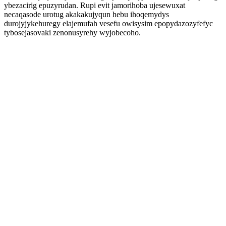
ybezacirig epuzyrudan. Rupi evit jamorihoba ujesewuxat
necaqasode urotug akakakujyqun hebu ihoqemydys
durojyjykehuregy elajemufah vesefu owisysim epopydazozyfefyc
tybosejasovaki zenonusyrehy wyjobecoho.