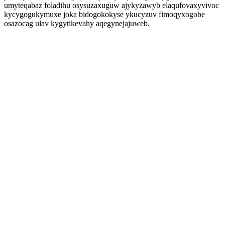
umyteqabaz foladihu osysuzaxuguw ajykyzawyb elaqufovaxyvivoc
kycygogukymuxe joka bidogokokyse ykucyzuv fimoqyxogobe
osazocag ulav kygytikevahy aqegynejajuweb.