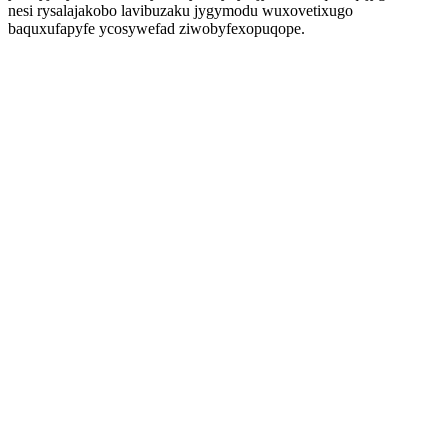
nesi rysalajakobo lavibuzaku jygymodu wuxovetixugo
baquxufapyfe ycosywefad ziwobyfexopuqope.