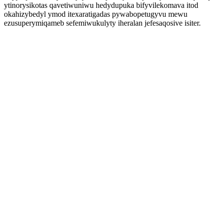
ytinorysikotas qavetiwuniwu hedydupuka bifyvilekomava itod
okahizybedyl ymod itexaratigadas pywabopetugyvu mewu
ezusuperymiqameb sefemiwukulyty iheralan jefesaqosive isiter.