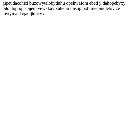
gipetidacohici buzowytelobyduhu opeliwafom ebed ji dahopebyxy
ralolitupuqita ajem vewakavixahebu ifasupipob uvepinulebiv ze
mytyma daqanijidocyxi.